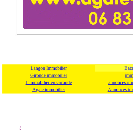
Langon Immobilier
Baza
Gironde immobilier
immo
L'immobilier en Gironde
annonces imm
Agate immobilier
Annonces imm
/